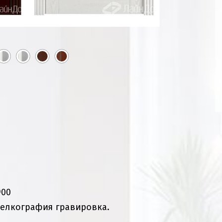
900
шелкография гравировка.