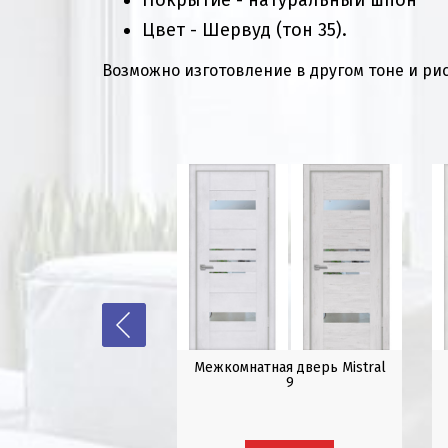
Цвет - Шервуд (тон 35).
Возможно изготовление в другом тоне и ри
ая дверь "Arteon"
Межкомнатная дверь Mistral
рморазрыв 3к)
9
ПОДРОБНЕЕ