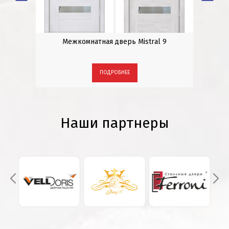
ном
Межкомнатная дверь Mistral 9
Стал
ПОДРОБНЕЕ
Наши партнеры