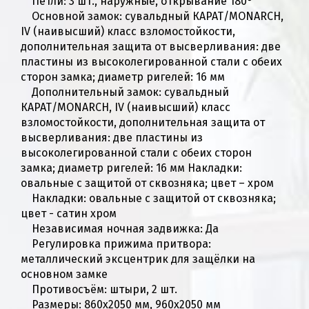
Петли: 3 шт., наружные, открывание 180°
Основной замок: сувальдный КАРАТ/MONARCH,
IV (наивысший) класс взломостойкости,
дополнительная защита от высверливания: две
пластины из высоколегированной стали с обеих
сторон замка; диаметр ригелей: 16 мм
Дополнительный замок: сувальдный
КАРАТ/MONARCH, IV (наивысший) класс
взломостойкости, дополнительная защита от
высверливания: две пластины из
высоколегированной стали с обеих сторон
замка; диаметр ригелей: 16 мм Накладки:
овальные с защитой от сквозняка; цвет – хром
Накладки: овальные с защитой от сквозняка;
цвет - сатин хром
Независимая ночная задвижка: Да
Регулировка прижима притвора:
металлический эксцентрик для защёлки на
основном замке
Противосъём: штыри, 2 шт.
Размеры: 860х2050 мм, 960х2050 мм