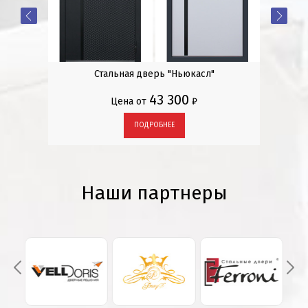
ва-1»
Стальная дверь "Ньюкасл"
Стал
43 300
Цена от
₽
ПОДРОБНЕЕ
Наши партнеры