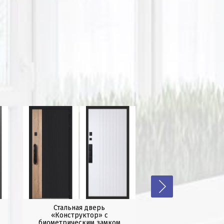
Стальная дверь
Стальная дверь "A
«Конструктор» с
окном (термораз
биометрическим замком