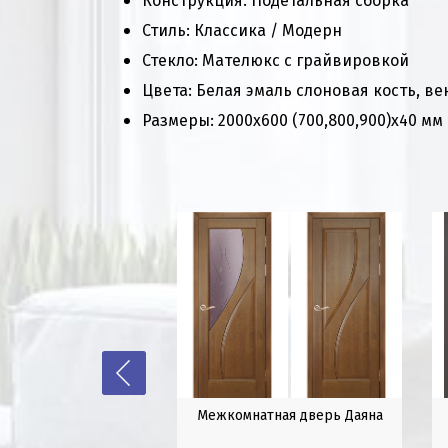
Конструкция: Подетальная сборка
Стиль: Классика / Модерн
Стекло: Мателюкс с грайвировкой
Цвета: Белая эмаль слоновая кость, ве
Размеры: 2000х600 (700,800,900)х40 мм
атная дверь Соло
Межкомнатная дверь Даяна
12 700
 от
₽