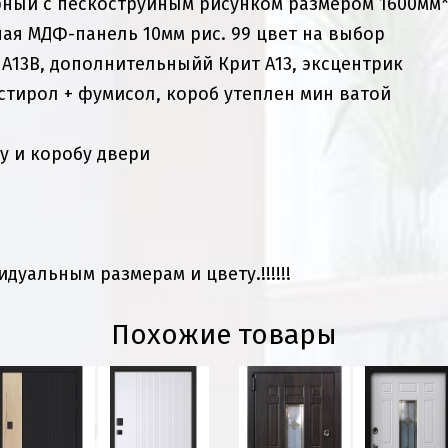
рный с пескоструйным рисунком размером 1600мм
ая МДФ-панель 10мм рис. 99 цвет на выбор
 А13В, дополнительныйй Крит А13, эксцентрик
стирол + фумисол, короб утеплен мин ватой
у и коробу двери
уальным размерам и цвету.!!!!!!
Похожие товары