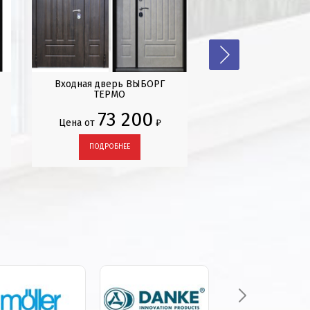
Входная дверь ВЫБОРГ
Стальная дверь "A
ТЕРМО
окном (термораз
73 200
Цена от
₽
ПОДРОБНЕЕ
ПОДРОБНЕЕ