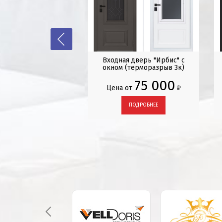
r Termo 5 Light
Входная дверь "Ирбис" с
окном (терморазрыв 3к)
70 600
от
₽
75 000
Цена от
₽
ПОДРОБНЕЕ
ПОДРОБНЕЕ