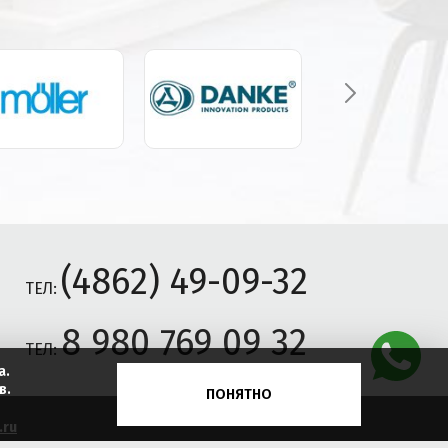
(4862) 49-09-32
ТЕЛ:
8 980 769 09 32
ТЕЛ:
а.
в.
ПОНЯТНО
.ru