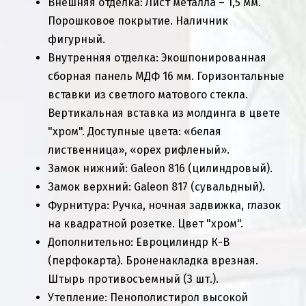
Внешняя отделка: Лист металла – 1,5 мм.
Порошковое покрытие. Наличник
фигурный.
Внутренняя отделка: Экошпонированная
сборная панель МДФ 16 мм. Горизонтальные
вставки из светлого матового стекла.
Вертикальная вставка из молдинга в цвете
"хром". Доступные цвета: «белая
лиственница», «орех рифленый».
Замок нижний: Galeon 816 (цилиндровый).
Замок верхний: Galeon 817 (сувальдный).
Фурнитура: Ручка, ночная задвижка, глазок
на квадратной розетке. Цвет "хром".
Дополнительно: Евроцилиндр К-В
(перфокарта). Броненакладка врезная.
Штырь противосъемный (3 шт.).
Утепление: Пенополистирол высокой