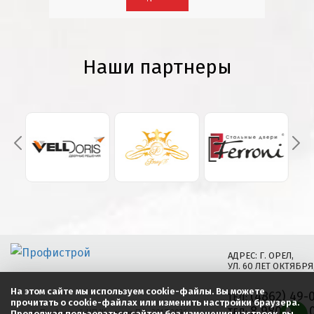
Наши партнеры
АДРЕС: Г. ОРЕЛ,
УЛ. 60 ЛЕТ ОКТЯБРЯ,
На этом сайте мы используем cookie-файлы. Вы можете
(4862) 49-
ТЕЛ:
прочитать о cookie-файлах или изменить настройки браузера.
8 980 769 
©
Профистрой, ИП Журавлев П.В.
, 2017-
2026
ТЕЛ:
Продолжая пользоваться сайтом без изменения настроек, вы