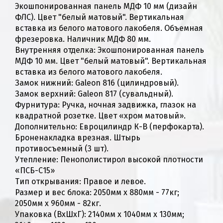
Экошпонированная панель МДФ 10 мм (дизайн
ФЛС). Цвет "белый матовый". Вертикальная
вставка из белого матового лакобеля. Объемная
фрезеровка. Наличник МДФ 80 мм.
Внутренняя отделка: Экошпонированная панель
МДФ 10 мм. Цвет "белый матовый". Вертикальная
вставка из белого матового лакобеля.
Замок нижний: Galeon 816 (цилиндровый).
Замок верхний: Galeon 817 (сувальдный).
Фурнитура: Ручка, ночная задвижка, глазок на
квадратной розетке. Цвет «хром матовый».
Дополнительно: Евроцилиндр К-В (перфокарта).
Броненакладка врезная. Штырь
противосъемный (3 шт).
Утепление: Пенополистирол высокой плотности
«ПСБ-С15»
Тип открывания: Правое и левое.
Размер и вес блока: 2050мм х 880мм - 77кг;
2050мм х 960мм - 82кг.
Упаковка (ВхШхГ): 2140мм х 1040мм х 130мм;