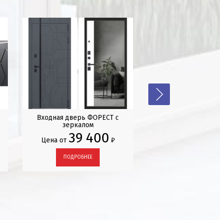
Входная дверь ФОРЕСТ с
Входная дверь 
зеркалом
39 400
38 
Цена от
₽
Цена от
ПОДРОБНЕЕ
ПОДРОБНЕЕ